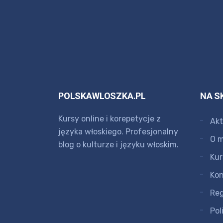
POLSKAWLOSZKA.PL
NA S
Kursy online i korepetycje z
Akt
języka włoskiego. Profesjonalny
O m
blog o kulturze i języku włoskim.
Kur
Kon
Re
Pol