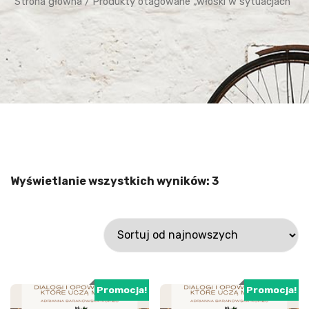
Strona główna
/ Produkty otagowane „włoski w sytuacjach”
Wyświetlanie wszystkich wyników: 3
Promocja!
Promocja!