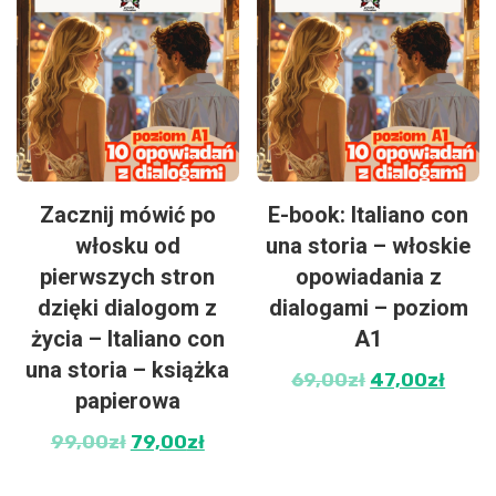
Zacznij mówić po
E-book: Italiano con
włosku od
una storia – włoskie
pierwszych stron
opowiadania z
dzięki dialogom z
dialogami – poziom
życia – Italiano con
A1
una storia – książka
69,00
zł
47,00
zł
papierowa
99,00
zł
79,00
zł