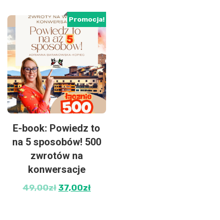
Promocja!
E-book: Powiedz to
na 5 sposobów! 500
zwrotów na
konwersacje
49,00
zł
37,00
zł