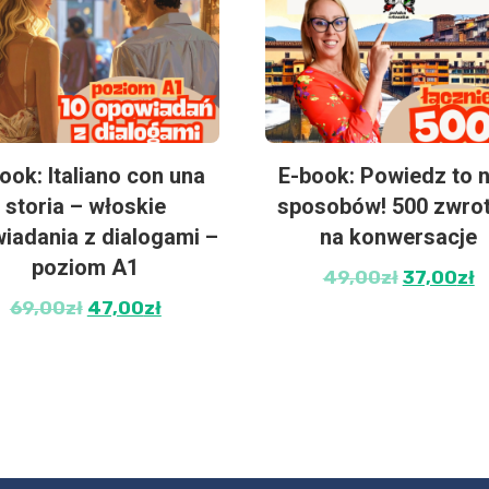
ook: Italiano con una
E-book: Powiedz to n
storia – włoskie
sposobów! 500 zwro
iadania z dialogami –
na konwersacje
poziom A1
49,00
zł
37,00
zł
69,00
zł
47,00
zł