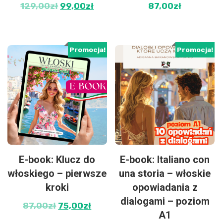
129,00
zł
99,00
zł
87,00
zł
Promocja!
Promocja!
E-book: Klucz do
E-book: Italiano con
włoskiego – pierwsze
una storia – włoskie
kroki
opowiadania z
dialogami – poziom
87,00
zł
75,00
zł
A1