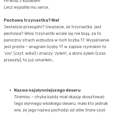
Pił wraz z Kozakiem
Lecz wypaliła mu serce.
Pechowa trzynastka? Nie!
Jesteście przesądni? Uważacie, że trzynastka jest
pechowa? Włosi trzynastki wcale się nie boją, za to
paniczny strach wzbudza w nich liczba 17. Wyjaśnienie
jest proste – anagram liczby 17 w zapisie rzymskim to
‘
vixi
’ (
czyt. wiksi
) i znaczy ‘
żyłem
’, a skoro żyłem (czas
przeszły), to już umarłem…
Nazwa najsłynniejszego deseru
Tiramisu
– chyba każdy miał okazję skosztować
tego słynnego włoskiego deseru, mało kto jednak
wie, że jego nazwa pochodzi od słów
tirare
czyli