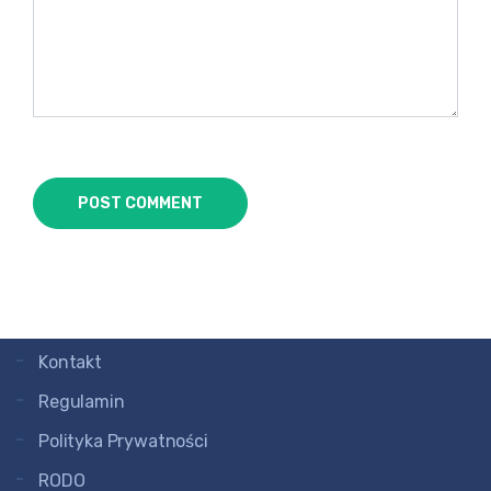
POLSKAWLOSZKA.PL
Kursy online i korepetycje z języka włoskiego.
Profesjonalny blog o kulturze i języku włoskim.
NA SKRÓTY
Aktualności
O mnie
Kursy
Kontakt
Regulamin
Polityka Prywatności
RODO