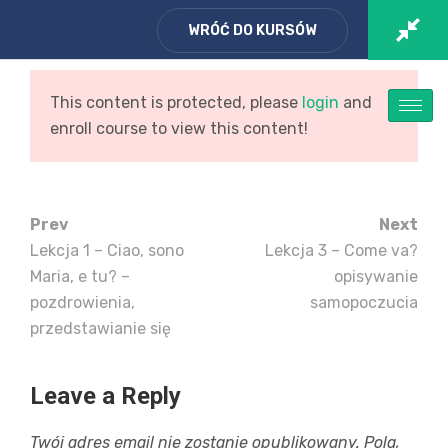
WRÓĆ DO KURSÓW
Zaloguj się
/ Zarejestruj
Koszyk
This content is protected, please
login
and
enroll course to view this content!
Prev
Next
Lekcja 1 – Ciao, sono
Lekcja 3 – Come va?
Maria, e tu? –
opisywanie
CZAS NA WLOSKI – kurs
pozdrowienia,
samopoczucia
od podstaw – 22 lekcje
przedstawianie się
CZWARTEK
Leave a Reply
Strona Główna
Kurs
/
/
Twój adres email nie zostanie opublikowany.
Pola,