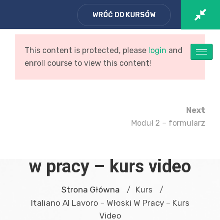
WRÓĆ DO KURSÓW
Zaloguj się
/ Zarejestruj
Koszyk
This content is protected, please
login
and
enroll course to view this content!
Next
Moduł 2 – formularz
Italiano al lavoro – włoski
w pracy – kurs video
Strona Główna
Kurs
/
/
Italiano Al Lavoro – Włoski W Pracy – Kurs
Video