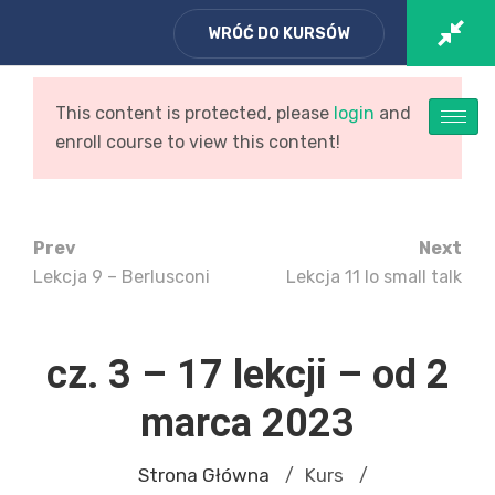
WRÓĆ DO KURSÓW
Zaloguj się
/ Zarejestruj
Koszyk
This content is protected, please
login
and
enroll course to view this content!
Prev
Next
Lekcja 9 – Berlusconi
Lekcja 11 lo small talk
Włoski – kontynuacja –
cz. 3 – 17 lekcji – od 2
marca 2023
Strona Główna
Kurs
/
/