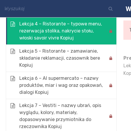
Lekcja 3 – Il Carnevale – Karnawał (nie
W
kontakt@polskawloszka.pl
tylko w Wenecji) Kopiuj
Lekcja 4 – Ristorante – typowe menu,
rezerwacja stolika, nakrycie stołu,
włoski savoir vivre Kopiuj
Lekcja 5 – Ristorante – zamawianie,
składanie reklamacji, czasownik bere
Pr
Kopiuj
Lek
Kop
Lekcja 6 – Al supermercato – nazwy
produktów, miar i wag oraz opakowań,
Włoski
dialogi Kopiuj
Stron
Lekcja 7 – Vestiti – nazwy ubrań, opis
wyglądu, kolory, materiały,
dopasowywanie przymiotnika do
rzeczownika Kopiuj