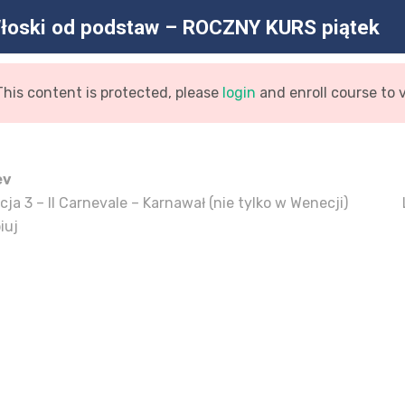
łoski od podstaw – ROCZNY KURS piątek
This content is protected, please
login
and enroll course to 
STRONA GŁÓWNA
AKTUALNOŚC
ev
cja 3 – Il Carnevale – Karnawał (nie tylko w Wenecji)
iuj
 od podstaw – ROCZNY KURS
a Główna
Kurs
Włoski Od Podstaw – ROCZNY KURS 
/
/