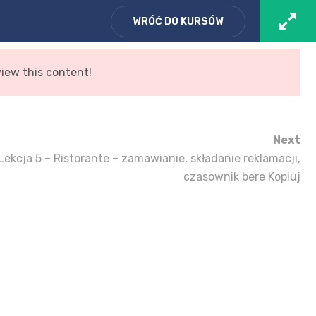
Zaloguj się
/ Zarejestruj
Koszyk
WRÓĆ DO KURSÓW
view this content!
I
O MNIE
KURSY
KONTAKT
SKLEP
Next
Lekcja 5 – Ristorante – zamawianie, składanie reklamacji,
czasownik bere Kopiuj
 piątek
Piątek