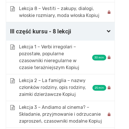
Lekcja 8 – Vestiti – zakupy, dialogi,
włoskie rozmiary, moda włoska Kopiuj
III część kursu - 8 lekcji
Lekcja 1 – Verbi irregolari –
pozostałe, popularne
30 min
czasowniki nieregularne w
czasie terażniejszym Kopiuj
Lekcja 2 – La famiglia – nazwy
członków rodziny, opis rodziny,
25 min
zaimki dzierżawcze Kopiuj
POLSKAWLOSZKA.PL
NA S
Lekcja 3 – Andiamo al cinema? –
Kursy online i korepetycje z
Składanie, przyjmowanie i odrzucanie
Akt
zaproszeń, czasowniki modalne Kopiuj
języka włoskiego. Profesjonalny
O m
blog o kulturze i języku włoskim.