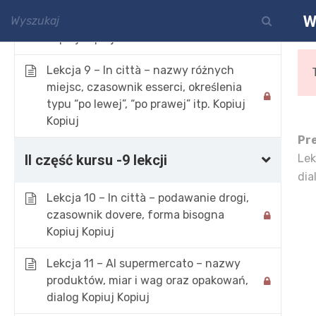
Lekcja 8 – La giornata tipo- opis
W
zwykłego dnia, czasowniki zwrotne
kontakt@polskawloszka.pl
Kopiuj Kopiuj
Lekcja 9 – In città – nazwy różnych
miejsc, czasownik esserci, określenia
typu “po lewej”, “po prawej” itp. Kopiuj
Kopiuj
Pr
II część kursu -9 lekcji
Lek
dia
Lekcja 10 – In città – podawanie drogi,
Włoski o
czasownik dovere, forma bisogna
Kopiuj Kopiuj
Strona 
Lekcja 11 – Al supermercato – nazwy
produktów, miar i wag oraz opakowań,
dialog Kopiuj Kopiuj