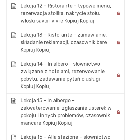
Lekcja 12 – Ristorante – typowe menu,
rezerwacja stolika, nakrycie stołu,
włoski savoir vivre Kopiuj Kopiuj
Lekcja 13 – Ristorante – zamawianie,
składanie reklamacji, czasownik bere
Kopiuj Kopiuj
Lekcja 14 – In albero – słownictwo
związane z hotelami, rezerwowanie
pobytu, zadawanie pytań o usługi
Kopiuj Kopiuj
Lekcja 15 – In albergo –
zakwaterowanie, zgłaszanie usterek w
POLSKAWLOSZKA.PL
NA S
pokoju i innych problemów, czasownik
mancare Kopiuj Kopiuj
Kursy online i korepetycje z
Akt
języka włoskiego. Profesjonalny
O m
Lekcja 16 – Alla stazione – słownictwo
blog o kulturze i języku włoskim.