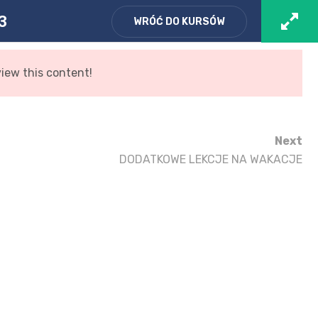
Zaloguj się
/ Zarejestruj
Koszyk
3
WRÓĆ DO KURSÓW
view this content!
I
O MNIE
KURSY
KONTAKT
SKLEP
Next
DODATKOWE LEKCJE NA WAKACJE
tego 2023
tego 2023