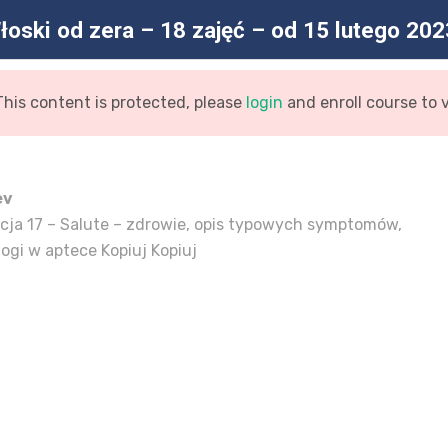
łoski od zera – 18 zajęć – od 15 lutego 202
This content is protected, please
login
and enroll course to 
STRONA GŁÓWNA
AKTUALNOŚC
ev
cja 17 – Salute – zdrowie, opis typowych symptomów,
logi w aptece Kopiuj Kopiuj
d zera – 18 zajęć – od 15 lu
Główna
Kurs
Włoski Od Zera – 18 Zajęć – Od 15 Lu
/
/