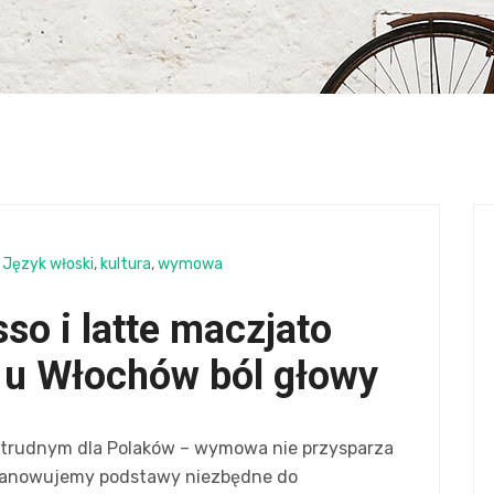
Język włoski
,
kultura
,
wymowa
so i latte maczjato
e u Włochów ból głowy
yt trudnym dla Polaków – wymowa nie przysparza
panowujemy podstawy niezbędne do