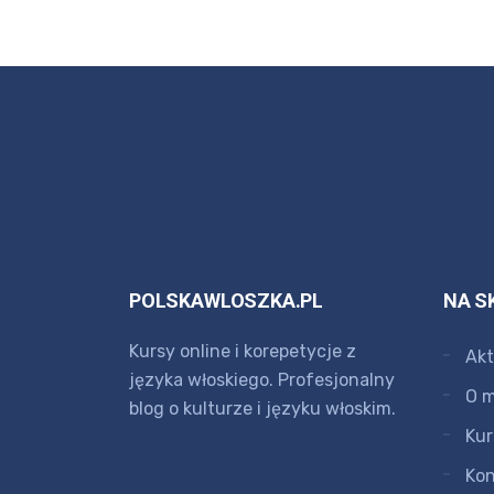
POLSKAWLOSZKA.PL
NA S
Kursy online i korepetycje z
Akt
języka włoskiego. Profesjonalny
O m
blog o kulturze i języku włoskim.
Kur
Kon