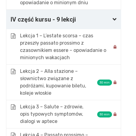
opowiadanie o minionym dniu
IV część kursu - 9 lekcji
Lekcja 1 – L’estate scorsa – czas
przeszły passato prossimo z
czasownikiem essere – opowiadanie o
minionych wakacjach
Lekcja 2 – Alla stazione –
słownictwo związane z
30 min
podróżami, kupowanie biletu,
koleje włoskie
POLSKAWLOSZKA.PL
NA S
Lekcja 3 – Salute – zdrowie,
opis typowych symptomów,
30 min
Kursy online i korepetycje z
dialogi w aptece
Akt
języka włoskiego. Profesjonalny
O m
Lekcja 4 – Passato prossimo –
blog o kulturze i języku włoskim.