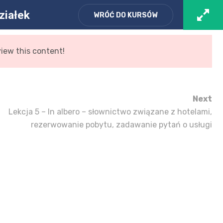
Zaloguj się
/ Zarejestruj
Koszyk
ziałek
WRÓĆ DO KURSÓW
view this content!
I
O MNIE
KURSY
KONTAKT
SKLEP
Next
Lekcja 5 – In albero – słownictwo związane z hotelami,
rezerwowanie pobytu, zadawanie pytań o usługi
oniedziałek
niedziałek