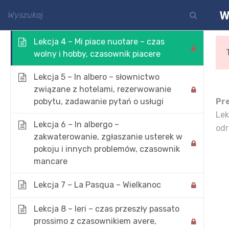
Składanie, przyjmowanie i odrzucanie
W
kontakt@polskawloszka.pl
zaproszeń, czasowniki modalne
Lekcja 4 – Mi piace nuotare – czas
wolny i hobby, czasownik piacere
Lekcja 5 – In albero – słownictwo
związane z hotelami, rezerwowanie
pobytu, zadawanie pytań o usługi
Pr
Lek
Lekcja 6 – In albergo –
odr
zakwaterowanie, zgłaszanie usterek w
pokoju i innych problemów, czasownik
Włoski od 
mancare
Strona Gł
Lekcja 7 – La Pasqua – Wielkanoc
Lekcja 8 – Ieri – czas przeszły passato
prossimo z czasownikiem avere,