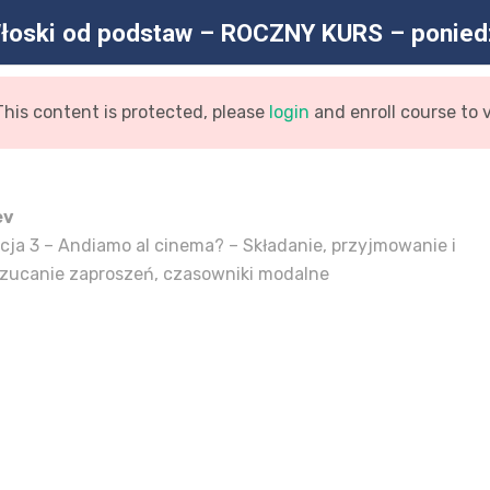
łoski od podstaw – ROCZNY KURS – ponied
This content is protected, please
login
and enroll course to 
STRONA GŁÓWNA
AKTUALNOŚC
ev
cja 3 – Andiamo al cinema? – Składanie, przyjmowanie i
zucanie zaproszeń, czasowniki modalne
podstaw – ROCZNY KURS – p
ówna
Kurs
Włoski Od Podstaw – ROCZNY KURS – Po
/
/