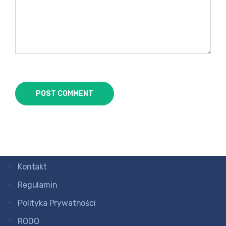
POLSKAWLOSZKA.PL
Kursy online i korepetycje z języka włoskiego.
Profesjonalny blog o kulturze i języku włoskim.
NA SKRÓTY
Aktualności
O mnie
Kursy
Kontakt
Regulamin
Polityka Prywatności
RODO