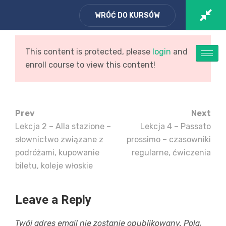
WRÓĆ DO KURSÓW
Zaloguj się
/ Zarejestruj
Koszyk
This content is protected, please
login
and
enroll course to view this content!
Prev
Next
Lekcja 2 – Alla stazione –
Lekcja 4 – Passato
słownictwo związane z
prossimo – czasowniki
Włoski od podstaw –
podróżami, kupowanie
regularne, ćwiczenia
ROCZNY KURS –
biletu, koleje włoskie
poniedziałek
Leave a Reply
Strona Główna
Kurs
/
/
Twój adres email nie zostanie opublikowany.
Pola,