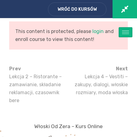
WRÓĆ DO KURSÓW
Zaloguj się
/ Zarejestruj
Koszyk
This content is protected, please
login
and
enroll course to view this content!
Prev
Next
Lekcja 2 – Ristorante –
Lekcja 4 – Vestiti –
zamawianie, składanie
zakupy, dialogi, włoskie
włoski od zera – kurs
reklamacji, czasownik
rozmiary, moda włoska
online
bere
Strona Główna
Kurs
/
/
Włoski Od Zera – Kurs Online